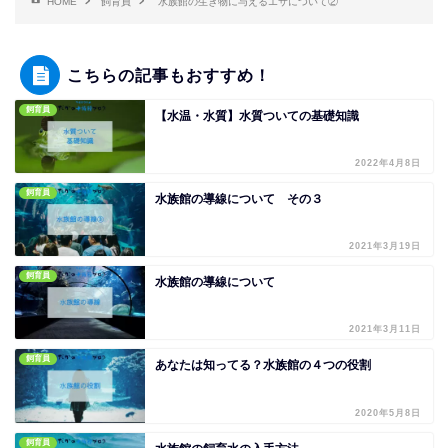
HOME
飼育員
水族館の生き物に与えるエサについて②
こちらの記事もおすすめ！
飼育員
【水温・水質】水質ついての基礎知識
2022年4月8日
飼育員
水族館の導線について その３
2021年3月19日
飼育員
水族館の導線について
2021年3月11日
飼育員
あなたは知ってる？水族館の４つの役割
2020年5月8日
飼育員