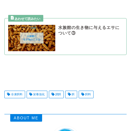
水族館の生き物に与えるエサに
ついて③
冷凍餌料
栄養強化
調餌
餌
餌料
ABOUT ME