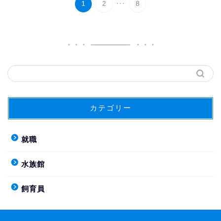
...
1
2
8
カテゴリー
就職
水族館
飼育員