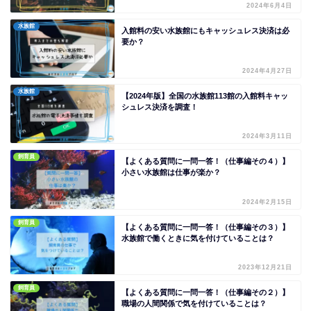
2024年6月4日
水族館
入館料の安い水族館にもキャッシュレス決済は必
要か？
2024年4月27日
水族館
【2024年版】全国の水族館113館の入館料キャッ
シュレス決済を調査！
2024年3月11日
飼育員
【よくある質問に一問一答！（仕事編その４）】
小さい水族館は仕事が楽か？
2024年2月15日
飼育員
【よくある質問に一問一答！（仕事編その３）】
水族館で働くときに気を付けていることは？
2023年12月21日
飼育員
【よくある質問に一問一答！（仕事編その２）】
職場の人間関係で気を付けていることは？