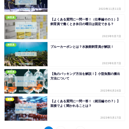
2023年11月11日
飼育員
【よくある質問に一問一答！（仕事編その１）】
飼育員で働くとき休日の曜日は固定できる？
2023年9月7日
飼育員
ブルーカーボンとは？水族館飼育員が解説！
2023年8月7日
飼育員
【魚のパッキング方法を解説！】小型魚類の搬出
方法について
2023年6月24日
就職
【よくある質問に一問一答！（就活編その７）】
面接でよく聞かれることは？
2023年5月17日